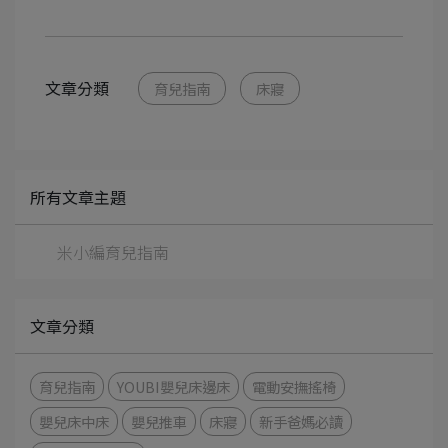
文章分類
育兒指南
床寢
所有文章主題
米小編育兒指南
文章分類
育兒指南
YOUBI嬰兒床邊床
電動安撫搖椅
嬰兒床中床
嬰兒推車
床寢
新手爸媽必讀