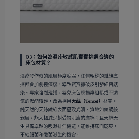
Q3：如何為濕疹敏感肌寶寶挑選合適的
床包材質？
濕疹發作時的肌膚極度脆弱，任何粗糙的纖維摩
擦都會加劇搔癢感，導致寶寶抓破皮引發細菌感
染。專家強烈建議，嬰兒床包應揚棄粗糙或不透
氣的聚酯纖維，改為選用
天絲（Tencel）
材質。
純天然的天絲纖維表面極致光滑、質地如絲綢般
親膚，能大幅減少對受損肌膚的摩擦；且天絲天
生具備卓越的吸濕排汗機能，能維持床面乾爽，
不給細菌和黴菌滋生的機會。