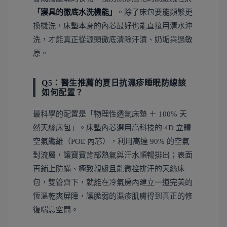
「寢具的徹底水洗機能」
。除了床包要能頻繁更
換機洗，床墊本身的內芯最好也能直接用清水沖
洗，才能真正從源頭徹底清除汗漬、奶垢與過敏
原。
Q5：醫生推薦的夏日抗濕疹睡眠防線該
如何配置？
最科學的配置是「物理性透氣床墊 ＋ 100% 天
然天絲床包」。床墊內芯選用高科技的 4D 立體
空氣纖維（POE 內芯），利用高達 90% 的空氣
對流層，讓寶寶背部熱氣與汗水順暢排出；表面
再鋪上防蟎、極致親膚且能微控排汗的天絲床
包，雙管齊下，就能在冷氣房內建立一道完美的
恆溫乾爽屏障，讓脆弱的濕疹肌膚得到真正的修
復喘息空間。