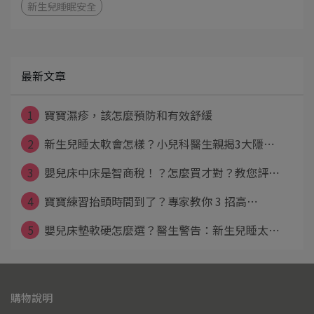
新生兒睡眠安全
最新文章
1
寶寶濕疹，該怎麼預防和有效舒緩
2
新生兒睡太軟會怎樣？小兒科醫生親揭3大隱⋯
3
嬰兒床中床是智商稅！？怎麼買才對？教您評⋯
4
寶寶練習抬頭時間到了？專家教你 3 招高⋯
5
嬰兒床墊軟硬怎麼選？醫生警告：新生兒睡太⋯
購物說明