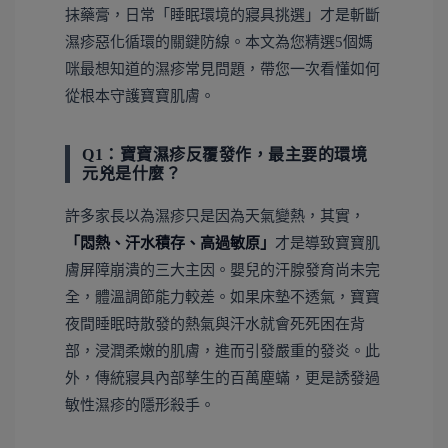
抹藥膏，日常「睡眠環境的寢具挑選」才是斬斷
濕疹惡化循環的關鍵防線。本文為您精選5個媽
咪最想知道的濕疹常見問題，帶您一次看懂如何
從根本守護寶寶肌膚。
Q1：寶寶濕疹反覆發作，最主要的環境
元兇是什麼？
許多家長以為濕疹只是因為天氣變熱，其實，
「悶熱、汗水積存、高過敏原」
才是導致寶寶肌
膚屏障崩潰的三大主因。嬰兒的汗腺發育尚未完
全，體溫調節能力較差。如果床墊不透氣，寶寶
夜間睡眠時散發的熱氣與汗水就會死死困在背
部，浸潤柔嫩的肌膚，進而引發嚴重的發炎。此
外，傳統寢具內部孳生的百萬塵蟎，更是誘發過
敏性濕疹的隱形殺手。