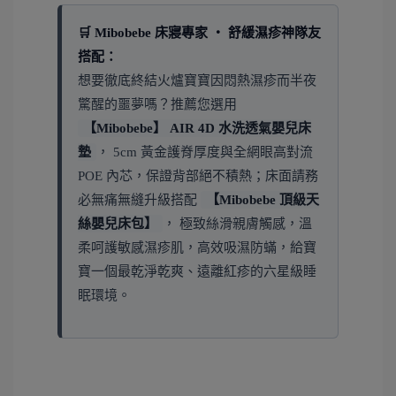
🛒 Mibobebe 床寢專家 ‧ 舒緩濕疹神隊友
搭配：
想要徹底終結火爐寶寶因悶熱濕疹而半夜
驚醒的噩夢嗎？推薦您選用
【Mibobebe】 AIR 4D 水洗透氣嬰兒床
墊
， 5cm 黃金護脊厚度與全網眼高對流
POE 內芯，保證背部絕不積熱；床面請務
必無痛無縫升級搭配
【Mibobebe 頂級天
絲嬰兒床包】
， 極致絲滑親膚觸感，溫
柔呵護敏感濕疹肌，高效吸濕防蟎，給寶
寶一個最乾淨乾爽、遠離紅疹的六星級睡
眠環境。