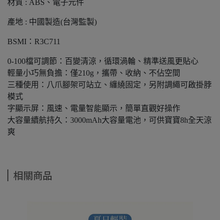
材質 : ABS、電子元件
產地 : 中國製造(台灣監製)
BSMI：R3C711
0-100檔可調節：百變清涼，循環渦輪、精準送風更貼心
輕量小巧無負擔：僅210g，攜帶、收納、不佔空間
三種使用：八爪腳架可站立、纏繞固定，另附調繩可啟掛脖
模式
字顯示屏：風速、電量智能顯示，簡單直觀好操作
大容量續航持久：3000mAh大容量電池，可供寶寶8h全天涼
爽
相關商品