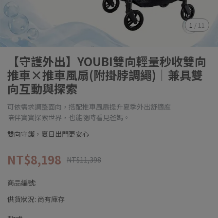
1
/
11
【守護外出】YOUBI雙向輕量秒收雙向
推車×推車風扇(附掛脖調繩)｜兼具雙
向互動與探索
可依需求調整面向，搭配推車風扇提升夏季外出舒適度
陪伴寶寶探索世界，也能隨時看見爸媽。
雙向守護，夏日出門更安心
NT$8,198
NT$11,398
商品編號:
供貨狀況:
尚有庫存