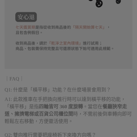
｜FAQ｜
Q1: 什麼是「橫平移」功能？在什麼場景會用到？
A1: 此款推車在手把換向推行時可以達到橫平移的功能，
「橫平移」是指
四輪皆可 360 度旋轉
。當您在
餐廳狹窄走
道、擁擠電梯或百貨公司櫃位間
時，不需前後倒車轉向即可
輕鬆左右移動，方便靈活使用。
Q2: 雙向推行需要把座椅拆下來換方向嗎？