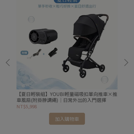
色
【夏日輕裝組】YOUBI輕量磁吸扣單向推車×推
車風扇(附掛脖調繩)｜日常外出的入門選擇
NT$5,998
NT
加入購物車