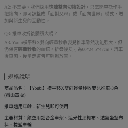
A2: 不需要。我們採用
快速雙向切換設計
，只需簡單操作手
把換向，即可調整成「面對父母」或「面向世界」模式，增
加與新生兒的互動性。
Q3: 推車收折後體積大嗎？
A3: Youbi橫平移X雙向輕量秒收嬰兒推車雖然功能強大，但
仍保有
輕量秒收
的血統。折疊後尺寸為60*24.5*47cm，汽車
後車廂、後坐走道皆可輕鬆放置。
規格說明
商品品名：【Youbi】橫平移X雙向輕量秒收嬰兒推車-3色
(贈雨罩版)
推車適用年齡：新生兒即可使用
主要材質：航空用鋁合金車架、遮光性頂棚布、透氣坐墊布
料、橡塑車輪