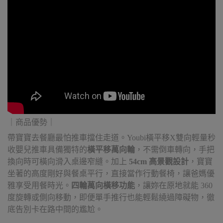
｜商品優勢｜
帶寶寶去餐廳最怕推車擋住走道。Youbi橫平移X雙向輕量秒
收嬰兒推車具備獨特的
橫平移萬向輪
，不需倒車轉向，手把
換向時可橫向滑入桌邊窄縫。加上
54cm 高景觀設計
，寶寶
坐著的高度剛好與餐桌平行，直接當作行動餐椅，讓爸媽優
雅享受用餐時光。
四輪萬向橫移功能
，讓妳在原地就能 360
度旋轉或側向移動，即便單手推行也能輕鬆繞過障礙物，徹
底告別卡在路中間的尷尬。