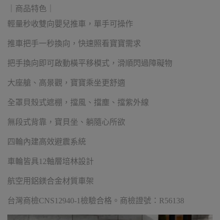
｜商品特色｜
輕量秒收雙向嬰兒推車，單手可操作
推車把手一秒換向，快速照看寶寶需求
把手換向即可啟動橫平移模式，滑順閃過障礙物
大座艙、高景觀，寶寶乘坐更舒適
全罩貝殼式遮棚，擋風、擋塵、擋紫外線
無段式背靠，寶貝坐、躺隨心所欲
四輪內建高效避震系統
車輪皆具12軸層培林設計
航空用鋁鎂合金材質車架
台灣商檢CNS12940-1檢驗合格。商檢證號：R56138